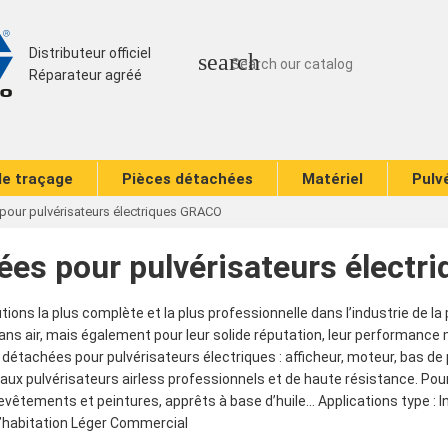
Distributeur officiel
search
Réparateur agréé
de traçage
Pièces détachées
Matériel
Pulv
pour pulvérisateurs électriques GRACO
ées pour pulvérisateurs élect
ions la plus complète et la plus professionnelle dans l’industrie de la
ns air, mais également pour leur solide réputation, leur performance ma
détachées pour pulvérisateurs électriques : afficheur, moteur, bas de po
ux pulvérisateurs airless professionnels et de haute résistance. Pour 
revêtements et peintures, apprêts à base d’huile... Applications type :
’habitation Léger Commercial