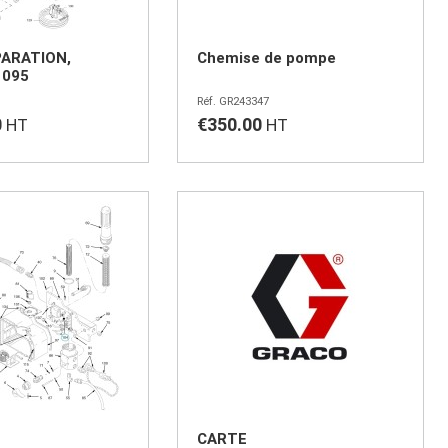
PARATION,
Chemise de pompe
1095
GR243347
0
€350.00
CARTE