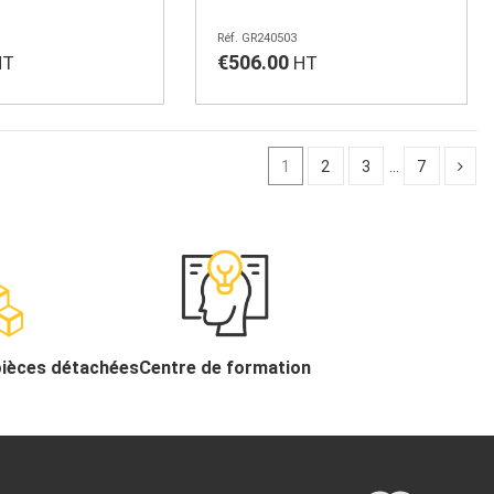
GR240503
€506.00
1
2
3
…
7
pièces détachées
Centre de formation