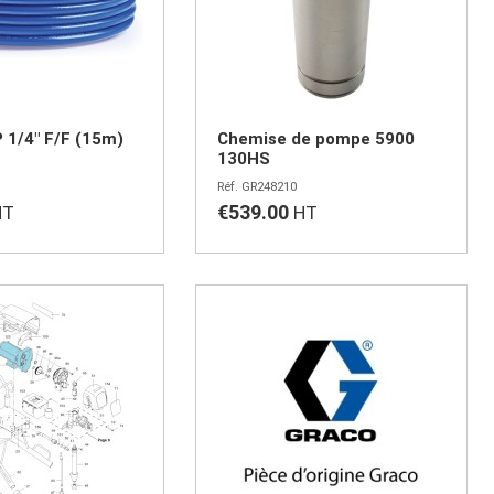
P 1/4" F/F (15m)
Chemise de pompe 5900
130HS
GR248210
€539.00