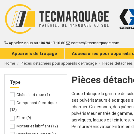
Appelez-nous au :
04 94 17 10 60
contact@tecmarquage.com
Appareils de traçage
Accessoires pour appareils 
Home
Pièces détachées pour appareils de traçage
Pièces détachées 
Pièces détach
Type
Graco fabrique la gamme de solut
Châssis et roue
(1)
ses pulvérisateurs électriques sa
Composant électrique
chantier. Ci-dessous, des pièces 
(13)
pulvérisateur entrée de gamme, a
Filtre
(9)
acryliques, laques et teintures, 
Moteur et lubrifiant
(12)
Peinture/Rénovation Entretien d