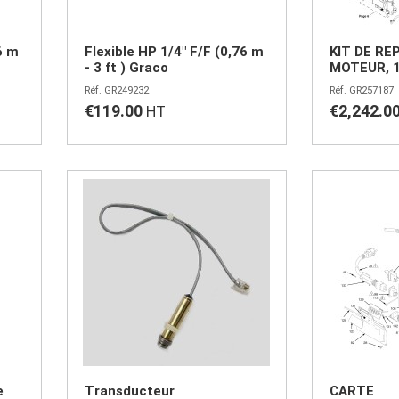
6 m
Flexible HP 1/4" F/F (0,76 m
KIT DE RE
- 3 ft ) Graco
MOTEUR, 
GR249232
GR257187
€119.00
€2,242.0
e
Transducteur
CARTE