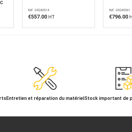
AC
GR240514
GR240561
€557.00
€796.00
rts
Entretien et réparation du matériel
Stock important de 