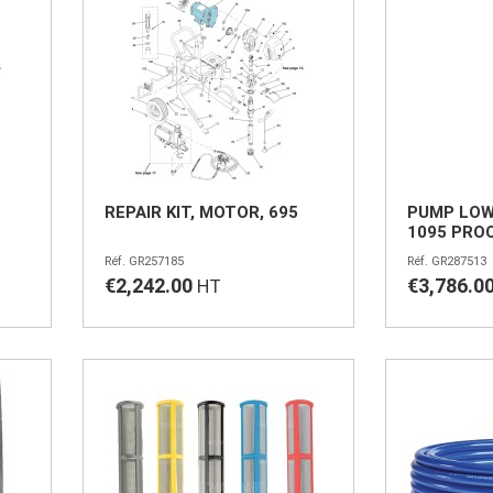
REPAIR KIT, MOTOR, 695
PUMP LOW
1095 PRO
GR257185
GR287513
€2,242.00
€3,786.0