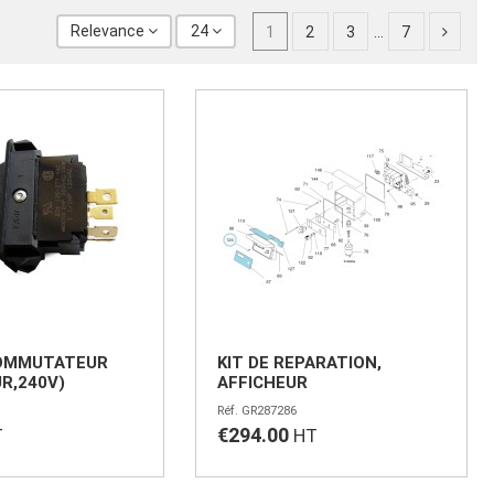
Relevance
24
1
2
3
…
7
COMMUTATEUR
KIT DE REPARATION,
R,240V)
AFFICHEUR
GR287286
€294.00