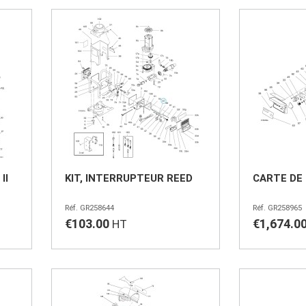
II
KIT, INTERRUPTEUR REED
CARTE DE
GR258644
GR258965
€103.00
€1,674.0