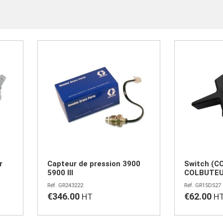
r
Capteur de pression 3900
Switch (
5900 III
COLBUTEU
GR243222
GR15D527
€346.00
€62.00