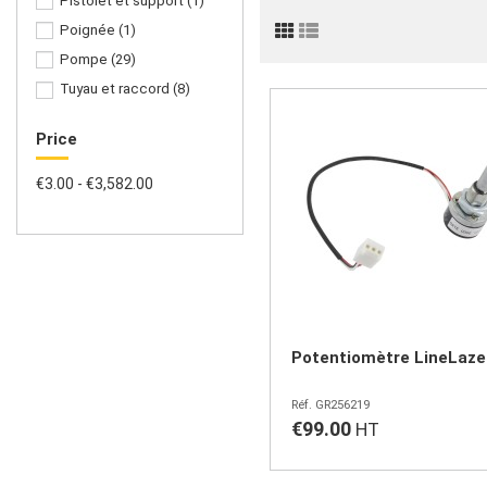
Pistolet et support
(1)
Poignée
(1)
Pompe
(29)
Tuyau et raccord
(8)
Price
€3.00 - €3,582.00
Potentiomètre LineLaze
GR256219
€99.00