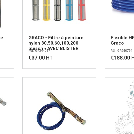
de
GRACO - Filtre à peinture
Flexible H
nylon 30,50,60,100,200
Graco
mesch - AVEC BLISTER
GR244067
GR240794
€37.00
€188.00