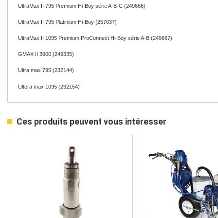
UltraMax II 795 Premium Hi-Boy série A-B-C (249666)
UltraMax II 795 Platinium Hi-Boy (257037)
UltraMax II 1095 Premium ProConnect Hi-Boy série A-B (249667)
GMAX II 3900 (249335)
Ultra max 795 (232144)
Ultera max 1095 (232154)
Ces produits peuvent vous intéresser