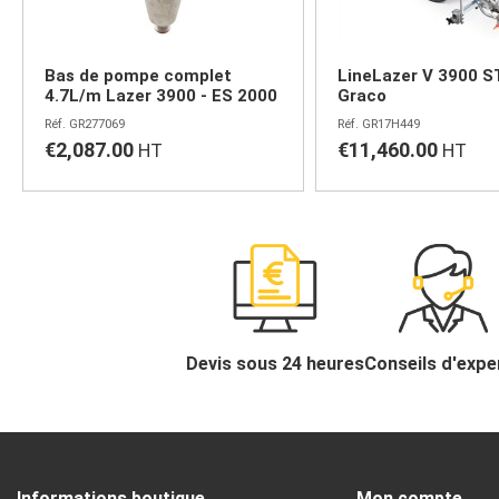
Bas de pompe complet
LineLazer V 3900 
4.7L/m Lazer 3900 - ES 2000
Graco
GR277069
GR17H449
€2,087.00
€11,460.00
Devis sous 24 heures
Conseils d'expe
Informations boutique
Mon compte