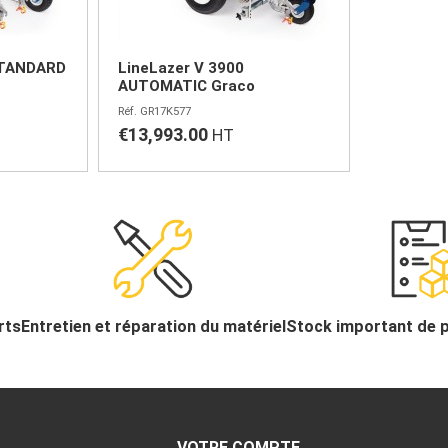
STANDARD
LineLazer V 3900
AUTOMATIC Graco
GR17K577
€13,993.00
rts
Entretien et réparation du matériel
Stock important de 
VOTRE COMPTE