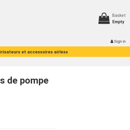
Basket
Empty
Sign in
érisateurs et accessoires airless
nts de pompe