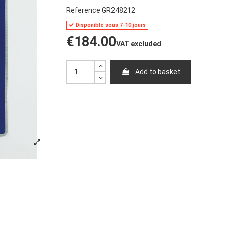
Reference
GR248212
Disponible sous 7-10 jours
€184.00
VAT excluded
Add to basket