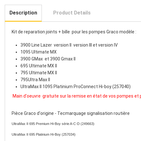
Description
Product Details
Kit de reparation joints + bille pour les pompes Graco modèle :
3900 Line Lazer version II version III et version IV
1095 Ultimate MX
3900 GMax et 3900 Gmax II
695 Ultimate MX II
795 Ultimate MX II
795Ultra Max II
UltraMax II 1095 Platinium ProConnect Hi-boy (257040)
Main d'oeuvre gratuite sur la remise en état de vos pompes et 
Pièce Graco d'origine - Tecmarquage signalisation routière
UltraMax II 695 Premium Hi-Boy série A-C-D (249663)
UltraMax II 695 Platinium Hi-Boy (257034)