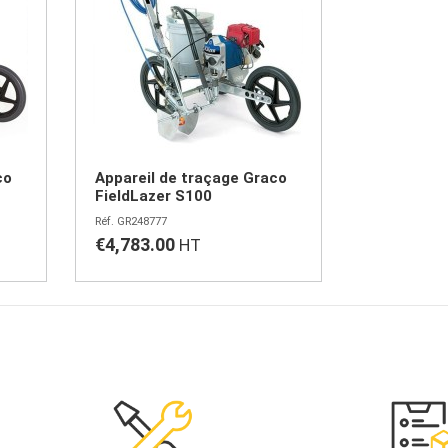
co
Appareil de traçage Graco
FieldLazer S100
GR248777
€4,783.00