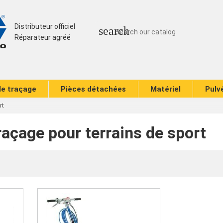
Distributeur officiel
search
Réparateur agréé
de traçage
Pièces détachées
Matériel
Pulv
rt
raçage pour terrains de sport