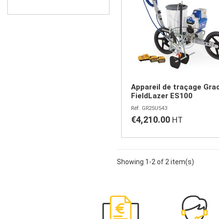
Appareil de traçage Gra
FieldLazer ES100
GR25U543
€4,210.00
Showing 1-2 of 2 item(s)