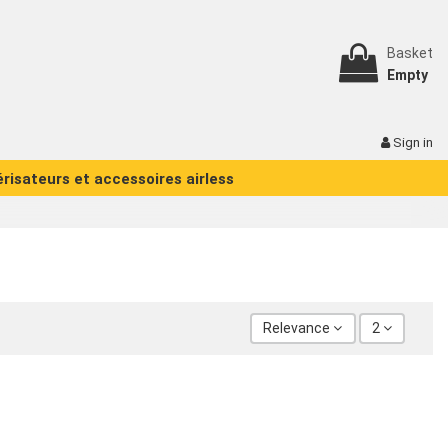
Basket
Empty
Sign in
érisateurs et accessoires airless
Relevance
2