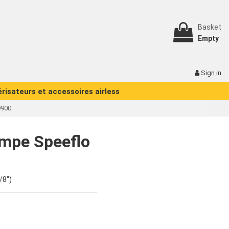
Basket
Empty
Sign in
érisateurs et accessoires airless
9900
ompe Speeflo
/8")