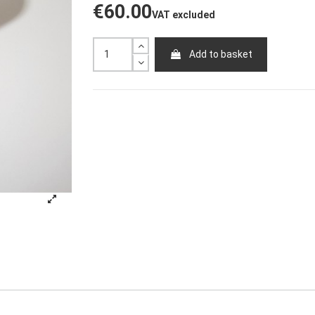
€60.00
VAT excluded
Add to basket