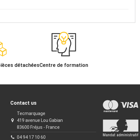
pièces détachées
Centre de formation
Contact us
Tecmarquage
419 avenue Lou Gabian
83600 Fréjus - France
04 94 17 10 60